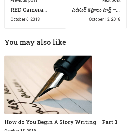
Previous post
Next post
RED Camera
ఎడిటర్ కష్టాలు పార్ట్ – 6
Workshop on the
| by Multimedia
October 6, 2018
October 13, 2018
First day by
Faculty –
Renowned
Harshavardhan
Cinematographer
Reddy
You may also like
Mr.MV Raghu
Garu
How do You Begin A Story Writing – Part 3
October 15, 2018