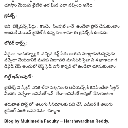
చూస్తాం మెయిన్ టైటిల్ తెర మీద ఎలా వచ్చింది అనేది.
క్రెడిట్స్ :
ఇవి టెక్నిషన్స్ పేర్లు . కొంచెం సింపుల్ గానే ఉండేలా ప్లాన్ చేసుకుంటాం
అందుకే మెయిన్ టైటిల్ కి ఉన్న హంగామా ఈ క్రెడిట్స్ కి ఉండదు.
లోవర్ థార్డ్స్ :
ఏదైనా ఇంటర్వ్యూ కి వచ్చిన గెస్ట్ పేరు ఆయన మాట్లాడుతున్నపుడు
వచ్చేలా చేయడానికి మనకు విజూవల్ మానిటర్ సైజు ని 4 భాగాలూ గ
డివైడ్ చేసి అందులో లెఫ్ట్ సైడ్ డౌన్ కార్నర్ లో ఉండేలా చూసుకుంటాం.
బిల్డ్ ఇన్/అవుట్ :
టైటిల్స్ ని స్క్రీన్ వెనక లేదా పక్కనుంచి ఆడియన్స్ కి కనిపించేలా స్క్రీన్
మీదకు వచ్చేలా అనిమేట్ ఇన్ లేదా అనిమేట్ అవుట్ చేసుకుంటాం.
తరువాత పార్ట్ లో తెలుగు సినిమాలకు పని చేసే ఎడిటర్ కి తెలుగు
టైపింగ్ ఎంత అవసరమో చూద్దాం.
Blog by Multimedia Faculty – Harshavardhan Reddy.