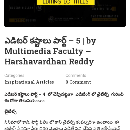
ఎడిటర్ కష్టాలు పార్ట్ – 5 | by
Multimedia Faculty –
Harshavardhan Reddy
Categories
Comments
Inspirational Articles
0 Comment
ఎడిటర్ కష్టాలు పార్ట్ – 4 లో చెప్పినట్టుగా ఎడిటింగ్ లో టైటిల్స్ గురించి
ఈ రోజు తెలుసు
కుందాం.
టైటిల్స్ :
సినిమాలో కానీ, షార్ట్ ఫిలిం లో కానీ టైటిల్స్ కంపల్సరీగా ఉంటాయి. ఈ
టైటిల్స్ సినిమా పేరు దగ్గర మొదలు పెడితే పని చేసిన ప్రతి టెక్నీషియన్